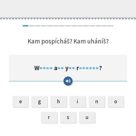
Kam pospícháš? Kam uháníš?
W
a
y
r
?
*
*
*
*
*
*
*
*
*
*
*
*
*
*
e
g
h
i
n
o
r
s
u