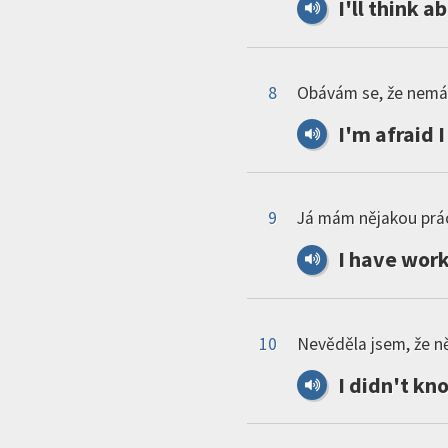
I
'
ll
think
ab
8
Obávám se, že nemá
I
'
m
afraid
I
9
Já mám nějakou prác
I
have
wor
10
Nevěděla jsem, že n
I
didn
'
t
kn