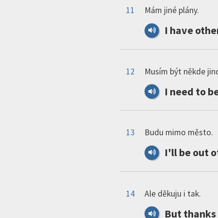
11
Mám jiné plány.
I
have
othe
12
Musím být někde jin
I
need
to
b
13
Budu mimo město.
I
'
ll
be
out
o
14
Ale děkuju i tak.
But
thanks