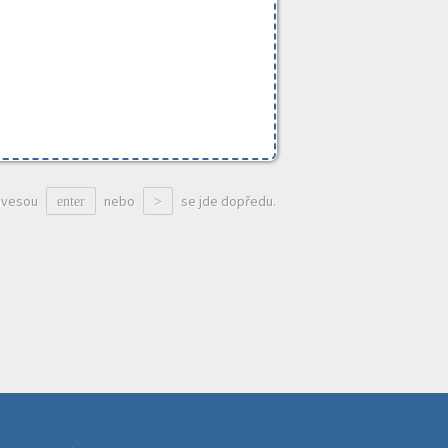
ávesou
nebo
se jde dopředu.
enter
>