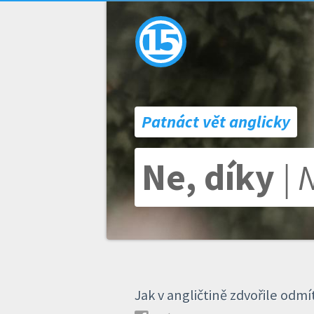
Patnáct vět anglicky
Ne, díky
| 
Jak v angličtině zdvořile od