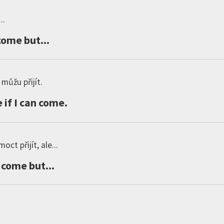
..
come
but
...
 můžu přijít.
e
if
I
can
come
.
ct přijít, ale...
come
but
...