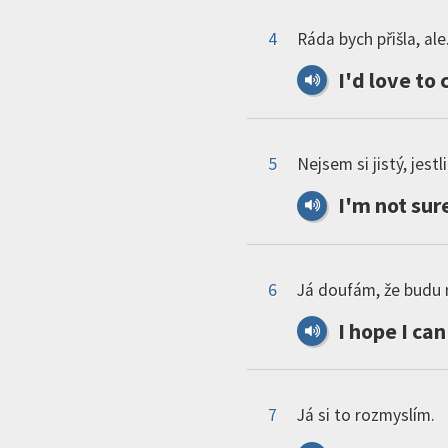
4
Ráda bych přišla, ale.
I
'
d
love
to
5
Nejsem si jistý, jestli
I
'
m
not
sur
6
Já doufám, že budu mo
I
hope
I
can
7
Já si to rozmyslím.