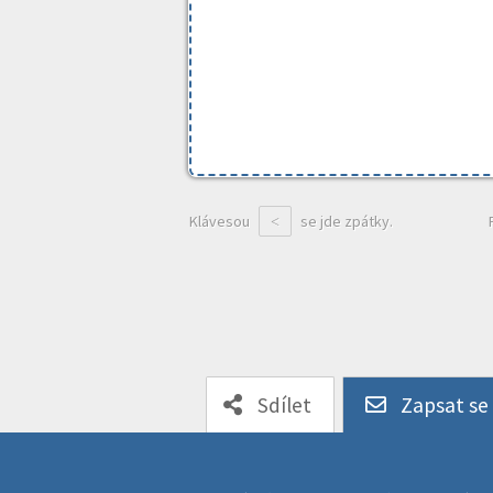
Klávesou
se jde zpátky.
<
Sdílet
Zapsat se