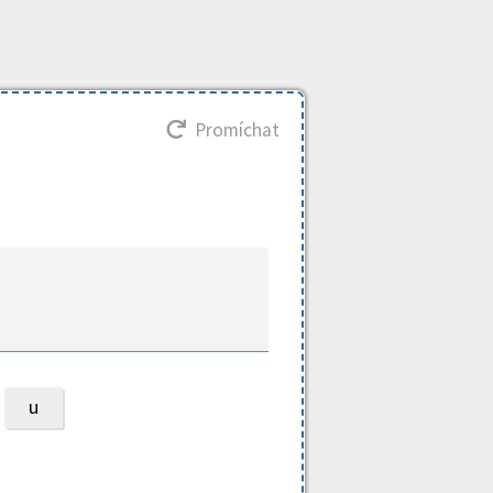
Promíchat
u