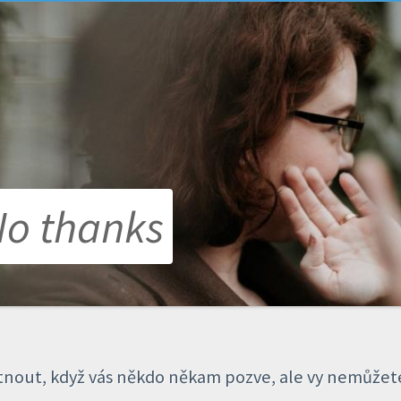
No thanks
mítnout, když vás někdo někam pozve, ale vy nemůže