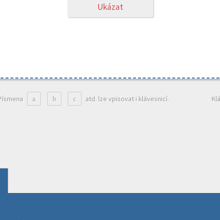
Ukázat
Písmena
atd. lze vpisovat i klávesnicí.
Kl
a
b
c