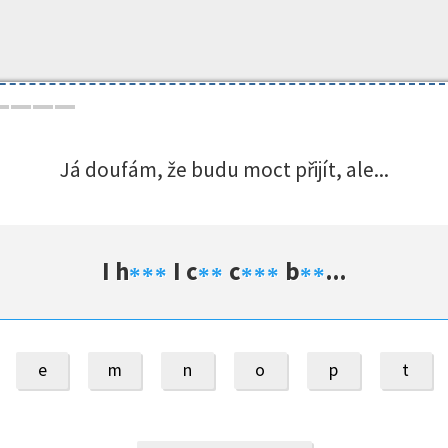
Já doufám, že budu moct přijít, ale...
I h
I c
c
b
...
*
*
*
*
*
*
*
*
*
*
e
m
n
o
p
t