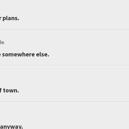
r
plans
.
de.
e
somewhere
else
.
f
town
.
anyway
.