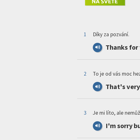
1
Díky za pozvání.
Thanks
for
2
To je od vás moc he
That
'
s
very
3
Je mi líto, ale nemůž
I
'
m
sorry
b