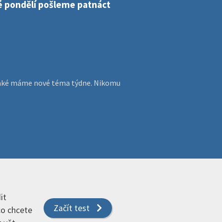
dé pondělí pošleme patnáct
, jaké máme nové téma týdne. Nikomu
it
Začít test
 co chcete