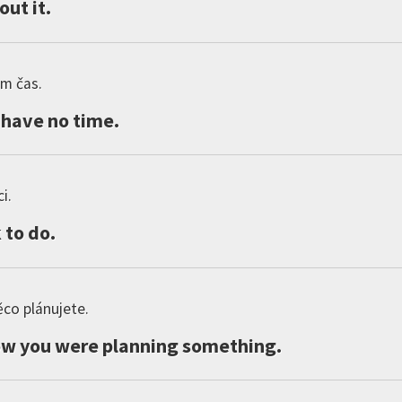
out
it
.
m čas.
have
no
time
.
i.
k
to
do
.
ěco plánujete.
ow
you
were
planning
something
.