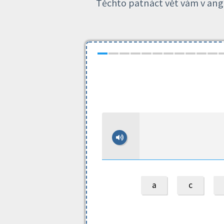
Těchto patnáct vět vám v angl
a
c