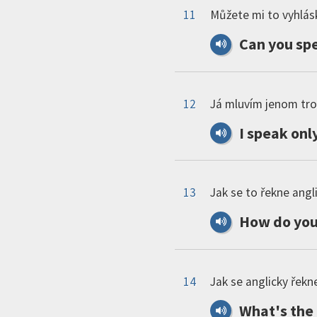
11
Můžete mi to vyhlás
Can
you
spe
12
Já mluvím jenom tro
I
speak
onl
13
Jak se to řekne angl
How
do
yo
14
Jak se anglicky řekne
What
'
s
the