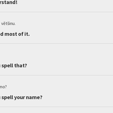
rstand
!
 většinu.
od
most
of
it
.
u
spell
that
?
émo?
u
spell
your
name
?