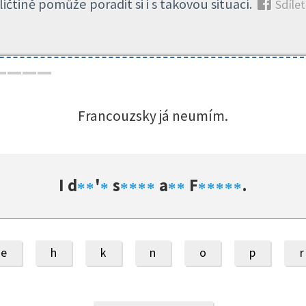
ičtině pomůže poradit si i s takovou situací.
Sdílet.
Francouzsky já neumím.
I d
'
s
a
F
.
*
*
*
*
*
*
*
*
*
*
*
*
*
*
e
h
k
n
o
p
r