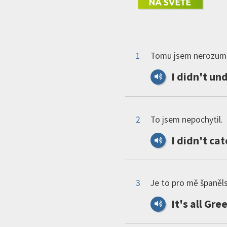
1
Tomu jsem nerozumě
I
didn
'
t
und
2
To jsem nepochytil.
I
didn
'
t
cat
3
Je to pro mě španěls
It
'
s
all
Gre