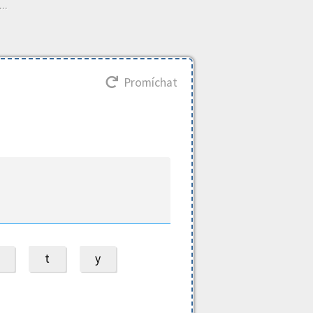
..
Promíchat
t
y