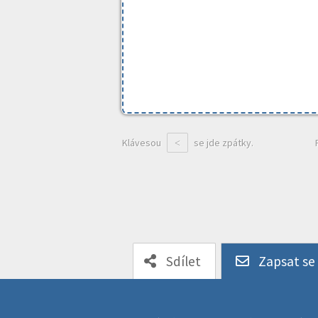
Klávesou
se jde zpátky.
<
Sdílet
Zapsat se