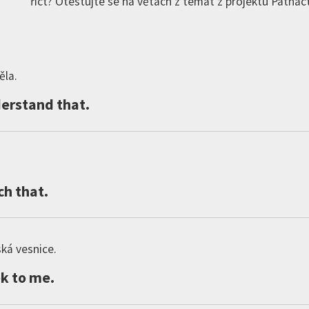
říct? Otestujte se na větách z témat z projektu Patnáct
la.
erstand
that
.
ch
that
.
ká vesnice.
ek
to
me
.