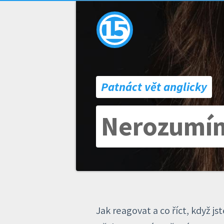
Patnáct vět anglicky
Nerozumí
Jak reagovat a co říct, když j