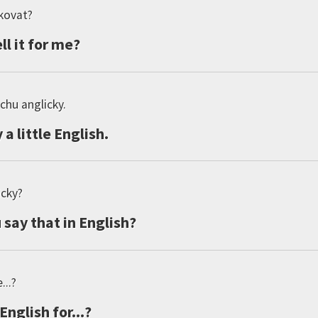
kovat?
ll
it
for
me
?
chu anglicky.
y
a
little
English
.
icky?
u
say
that
in
English
?
...?
English
for
...?