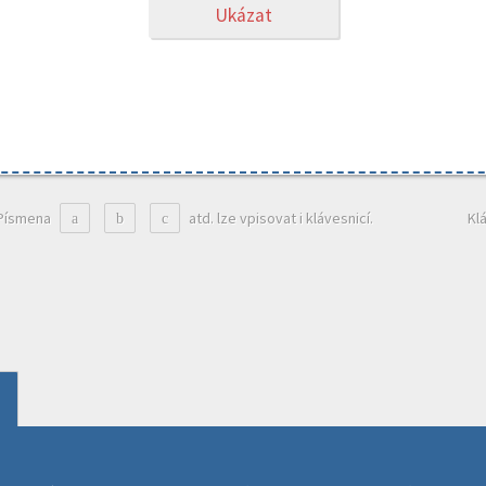
Ukázat
Písmena
atd. lze vpisovat i klávesnicí.
Kl
a
b
c