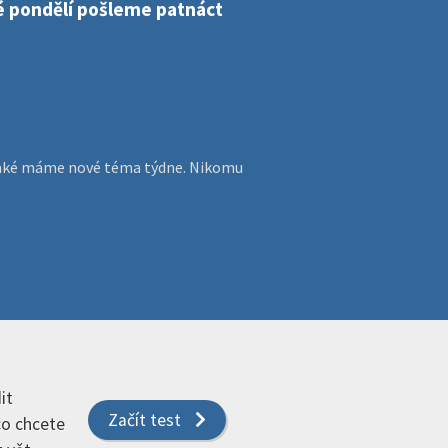
dé pondělí pošleme patnáct
, jaké máme nové téma týdne. Nikomu
it
Začít test
 co chcete