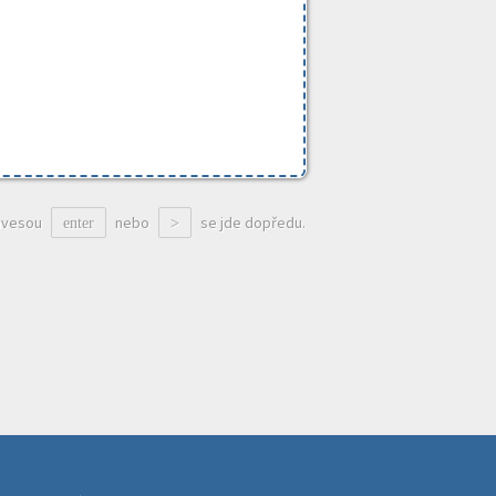
ávesou
nebo
se jde dopředu.
enter
>