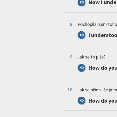
Now
I
unde
8
Pochopila jsem toho
I
understo
9
Jak se to píše?
How
do
yo
10
Jak se píše vaše jm
How
do
yo