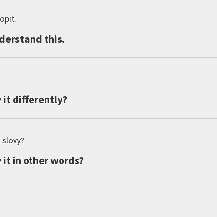
opit.
derstand
this
.
y
it
differently
?
 slovy?
y
it
in
other
words
?