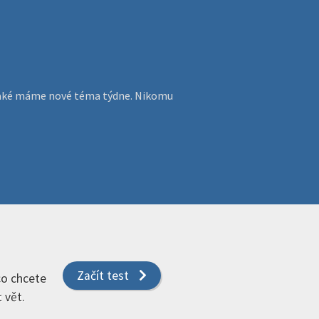
, jaké máme nové téma týdne. Nikomu
Začít test
 co chcete
 vět.