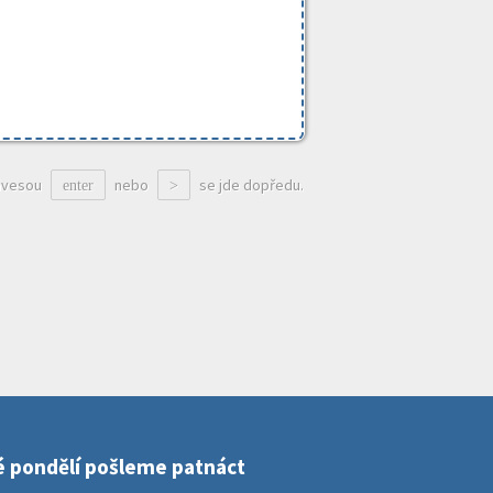
ávesou
nebo
se jde dopředu.
enter
>
dé pondělí pošleme patnáct