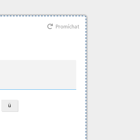
Promíchat
ü