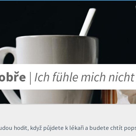
dobře
| Ich fühle mich nicht
ou hodit, když půjdete k lékaři a budete chtít pops