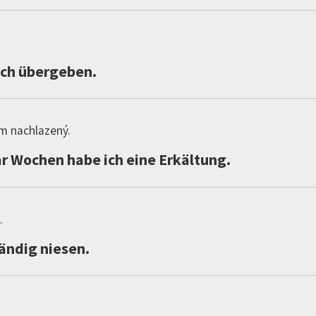
ch
übergeben
.
em nachlazený.
r
Wochen
habe
ich
eine
Erkältung
.
.
ändig
niesen
.