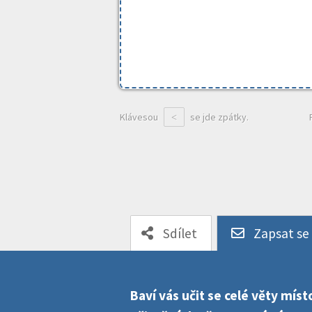
Klávesou
se jde zpátky.
<
Sdílet
Zapsat se
Baví vás učit se celé věty mí