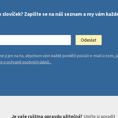
sto slovíček? Zapište se na náš seznam a my vám kaž
jeme ji jen na to, abychom vám každé pondělí poslali e-mail o tom
ce o ochraně osobních údajů...
Je vaše ruština opravdu užitečná?
Umíte si poradit