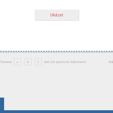
Ukázat
Písmena
atd. lze vpisovat i klávesnicí.
Kl
a
b
c