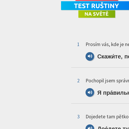
1
Prosím vás, kde je n
Скажи́те,
п
2
Pochopil jsem správn
Я
пра́виль
3
Dojedete tam pětko
Дое́дете
ту