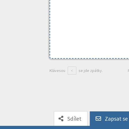
Klávesou
se jde zpátky.
<
Sdílet
Zapsat se