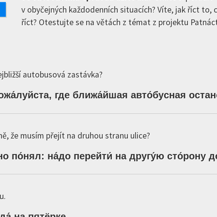
v obyčejných každodenních situacích? Víte, jak říct to,
říct? Otestujte se na větách z témat z projektu Patnáct
ejbližší autobusová zastávka?
ожа́луйста,
где
ближа́йшая
авто́бусная
остан
ě, že musím přejít na druhou stranu ulice?
но
по́нял:
на́до
перейти́
на
другу́ю
сто́рону
д
u.
да́
на
пятёрке
.