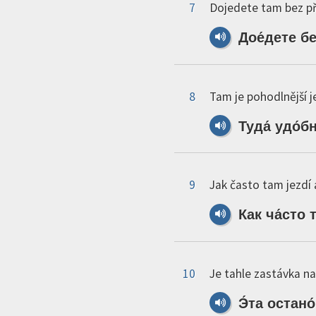
7
Dojedete tam bez př
Дое́дете
бе
8
Tam je pohodlnější 
Туда́
удо́б
9
Jak často tam jezdí
Как
ча́сто
т
10
Je tahle zastávka na
Э́та
остано