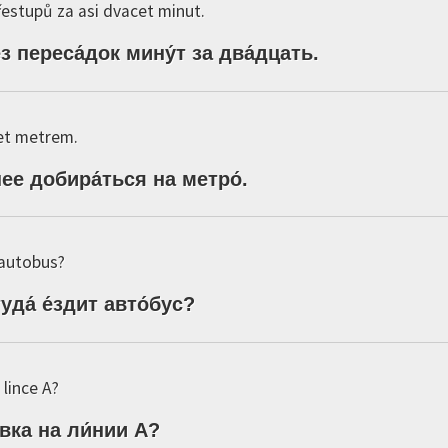
estupů za asi dvacet minut.
з
переса́док
мину́т
за
два́дцать
.
jet metrem.
нее
добира́ться
на
метро́
.
 autobus?
уда́
е́здит
авто́бус
?
 lince A?
́вка
на
ли́нии
А
?