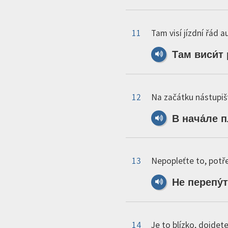
11
Tam visí jízdní řád 
Там
виси́т
12
Na začátku nástupiš
В
нача́ле
п
13
Nepopleťte to, potře
Не
перепу́
14
Je to blízko, dojdet