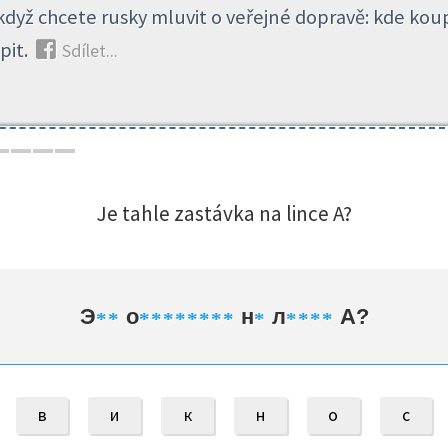
dyž chcete rusky mluvit o veřejné dopravě: kde koupi
upit.
Sdílet...
Je tahle zastávka na lince A?
Э
о
н
л
А?
*
*
*
*
*
*
*
*
*
*
*
*
*
*
*
в
и
к
н
о
с