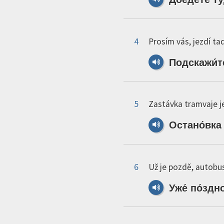
4
Prosím vás, jezdí ta
Подскажи́т
5
Zastávka tramvaje j
Остано́вка
6
Už je pozdě, autobusy
Уже́
по́здн