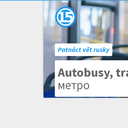
Patnáct vět rusky
Autobusy, t
метро