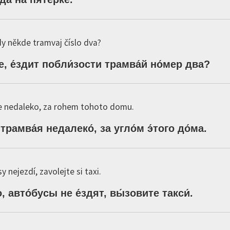
dy někde tramvaj číslo dva?
е,
е́здит
побли́зости
трамва́й
но́мер
два
?
e nedaleko, za rohem tohoto domu.
трамва́я
недалеко́,
за
угло́м
э́того
до́ма
.
 nejezdí, zavolejte si taxi.
о,
авто́бусы
не
е́здят,
вы́зовите
такси́
.