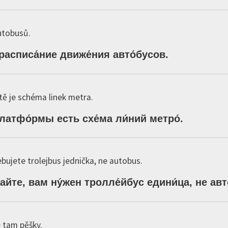
autobusů.
расписа́ние
движе́ния
авто́бусов
.
tě je schéma linek metra.
латфо́рмы
есть
схе́ма
ли́ний
метро́
.
bujete trolejbus jednička, ne autobus.
тайте,
вам
ну́жен
тролле́йбус
едини́ца,
не
авт
e tam pěšky.