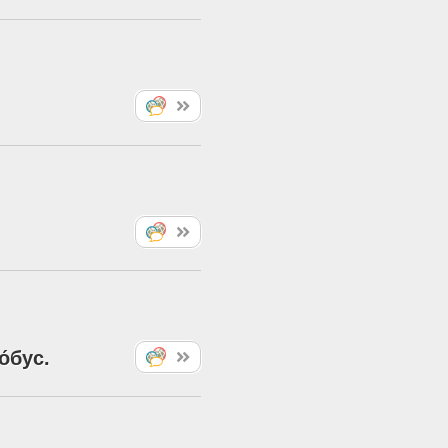
о́бус
.