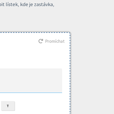
t lístek, kde je zastávka,
Promíchat
т