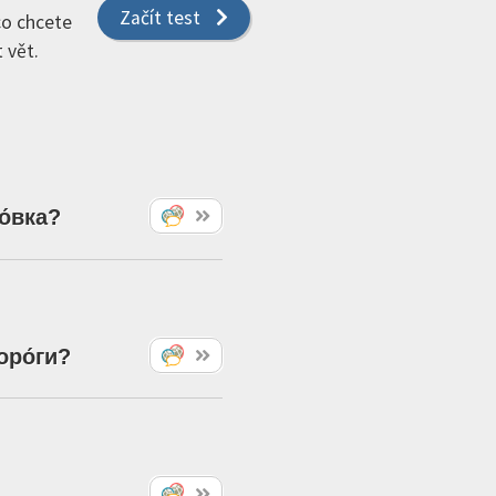
Začít test
 co chcete
 vět.
о́вка
?
оро́ги
?