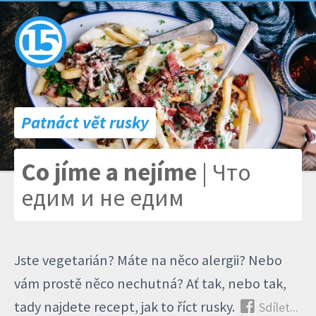
Patnáct vět rusky
Co jíme a nejíme
| Что
едим и не едим
Jste vegetarián? Máte na něco alergii? Nebo
vám prostě něco nechutná? Ať tak, nebo tak,
tady najdete recept, jak to říct rusky.
Sdílet...