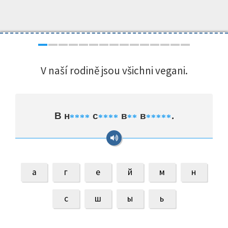
V naší rodině jsou všichni vegani.
В н
с
в
в
.
*
*
*
*
*
*
*
*
*
*
*
*
*
*
*
а
г
е
й
м
н
с
ш
ы
ь