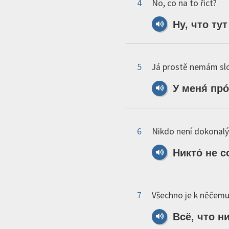
4
No, co na to říct?
Ну,
что
тут
5
Já prostě nemám sl
У
меня́
про
6
Nikdo není dokonalý
Никто́
не
с
7
Všechno je k něčemu
Всё,
что
н