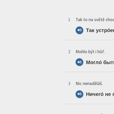
1
Tak to na světě chod
Так
устро́е
2
Mohlo být i hůř.
Могло́
быт
3
Nic nenaděláš.
Ничего́
не