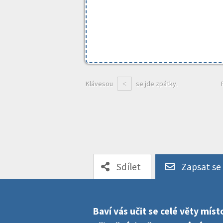
Klávesou
se jde zpátky.
<
Sdílet
Zapsat se
Baví vás učit se celé věty mí