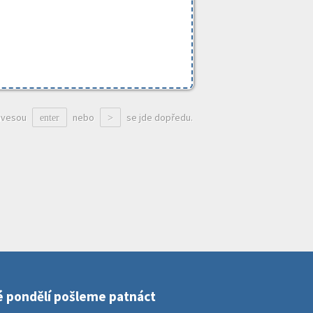
ávesou
nebo
se jde dopředu.
enter
>
dé pondělí pošleme patnáct