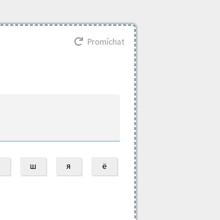
Promíchat
ш
я
ё