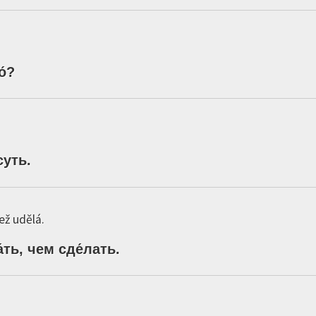
о́
?
суть
.
ež udělá.
́ть,
чем
сде́лать
.