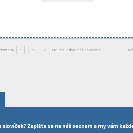
Písmena
atd. lze vpisovat i klávesnicí.
Kl
a
b
c
sto slovíček? Zapište se na náš seznam a my vám kaž