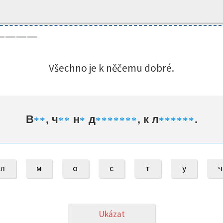
Všechno je k něčemu dobré.
В
, ч
н
д
, к л
.
*
*
*
*
*
*
*
*
*
*
*
*
*
*
*
*
*
*
л
м
о
с
т
у
ч
Ukázat