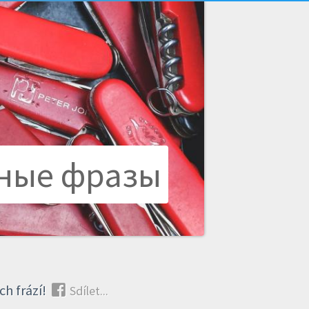
ьные фразы
ích frází!
Sdílet...