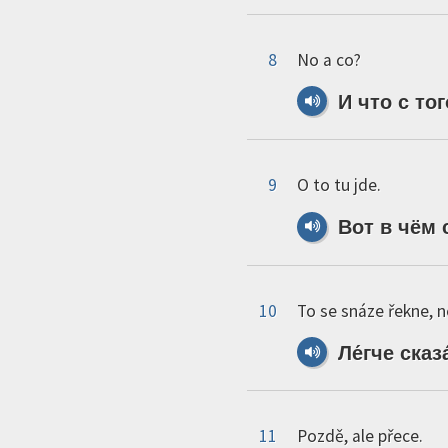
8
No a co?
И
что
с
тог
9
O to tu jde.
Вот
в
чём
10
To se snáze řekne, n
Ле́гче
сказа
11
Pozdě, ale přece.