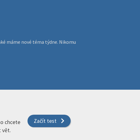
, jaké máme nové téma týdne. Nikomu
Začít test
 co chcete
 vět.