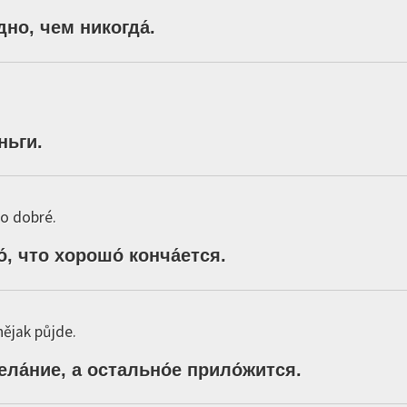
дно,
чем
никогда́
.
́ньги
.
o dobré.
́,
что
хорошо́
конча́ется
.
nějak půjde.
ела́ние,
а
остально́е
прило́жится
.