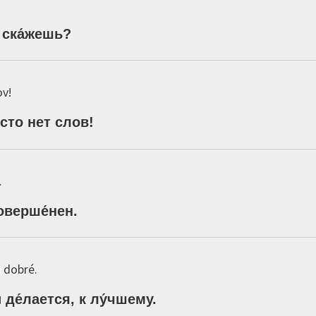
ска́жешь
?
ov!
́сто
нет
слов
!
.
оверше́нен
.
 dobré.
и
де́лается,
к
лу́чшему
.