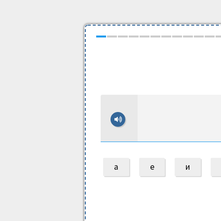
а
е
и