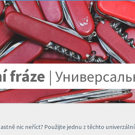
í fráze
| Универсал
vlastně nic neříct? Použijte jednu z těchto univerzáln