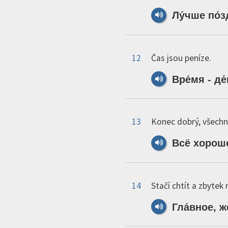
Лу́чше
по́з
12
Čas jsou peníze.
Вре́мя
-
де
13
Konec dobrý, všechn
Всё
хорошо
14
Stačí chtít a zbytek 
Гла́вное,
ж