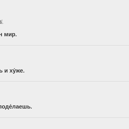
í.
н
мир
.
ь
и
ху́же
.
поде́лаешь
.