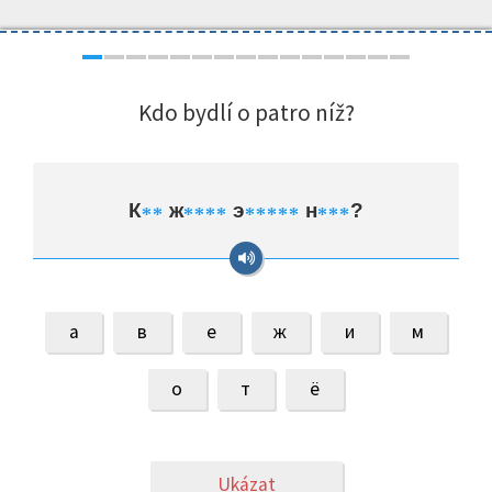
Kdo bydlí o patro níž?
К
ж
э
н
?
*
*
*
*
*
*
*
*
*
*
*
*
*
*
а
в
е
ж
и
м
о
т
ё
Ukázat