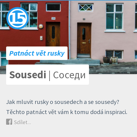
Patnáct vět rusky
Sousedi
| Соседи
Jak mluvit rusky o sousedech a se sousedy?
Těchto patnáct vět vám k tomu dodá inspiraci.
Sdílet...