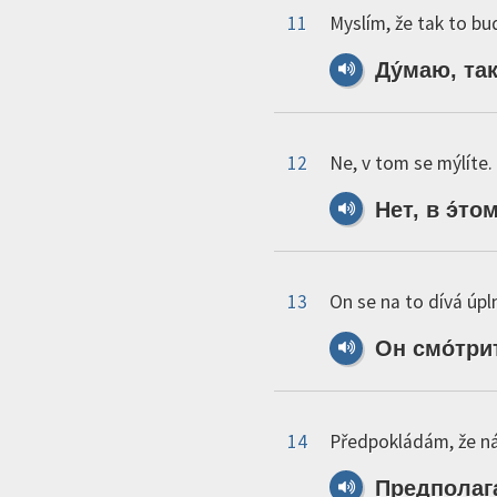
11
Myslím, že tak to bu
Ду́маю,
та
12
Ne, v tom se mýlíte.
Нет,
в
э́то
13
On se na to dívá úpln
Он
смо́три
14
Předpokládám, že ná
Предполага