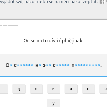
vyjádřit svůj názor nebo se na něčí názor zeptat.
S
On se na to dívá úplně jinak.
О
с
н
э
с
п
.
*
*
*
*
*
*
*
*
*
*
*
*
*
*
*
*
*
*
*
*
*
*
*
*
г
д
е
и
м
н
о
у