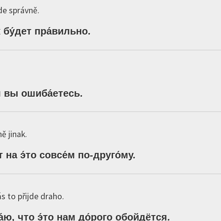
de správně.
к
бу́дет
пра́вильно
.
м
вы
ошиба́етесь
.
ě jinak.
т
на
э́то
совсе́м
по
-
друго́му
.
s to přijde draho.
́ю,
что
э́то
нам
до́рого
обойдётся
.