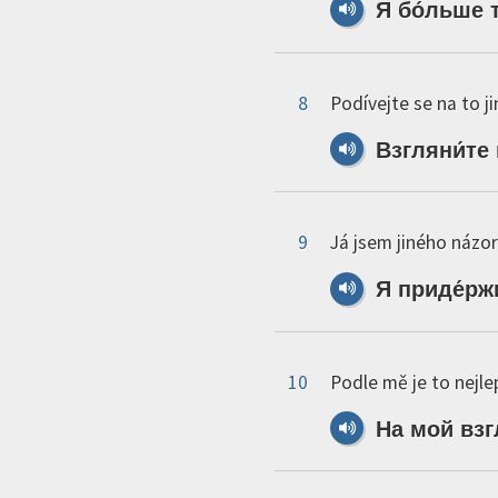
Я
бо́льше
8
Podívejte se na to ji
Взгляни́те
9
Já jsem jiného názor
Я
приде́р
10
Podle mě je to nejle
На
мой
взг