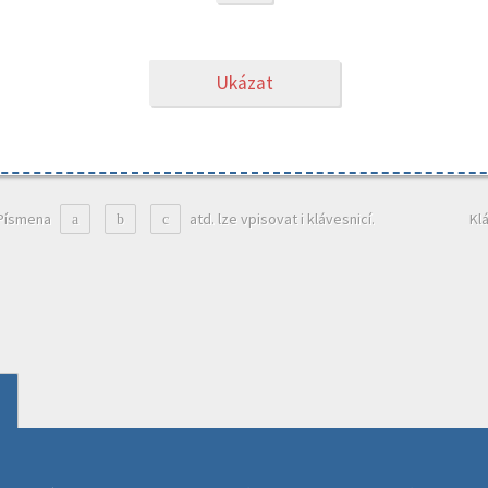
Ukázat
Písmena
atd. lze vpisovat i klávesnicí.
Kl
a
b
c