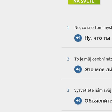
1
No, co si o tom mysl
Ну,
что
ты
2
To je můj osobní náz
Э́то
моё
ли
3
Vysvětlete nám svůj
Объясни́т