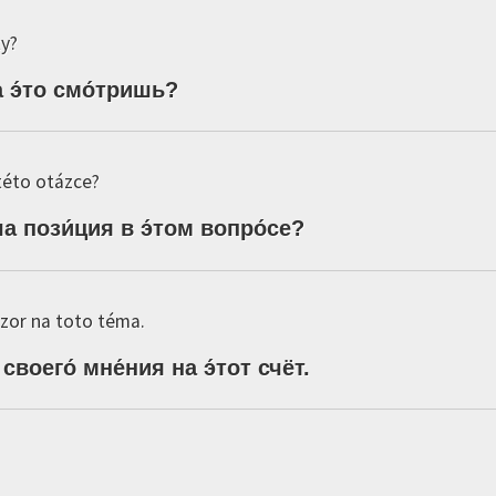
ty?
а
э́то
смо́тришь
?
 této otázce?
ша
пози́ция
в
э́том
вопро́се
?
zor na toto téma.
своего́
мне́ния
на
э́тот
счёт
.