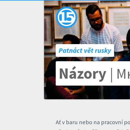
Patnáct vět rusky
Názory
| 
Ať v baru nebo na pracovní p