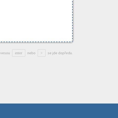
ávesou
nebo
se jde dopředu.
enter
>