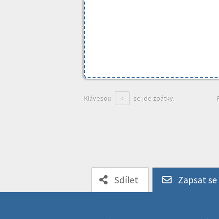
Klávesou
se jde zpátky.
<
Sdílet
Zapsat se