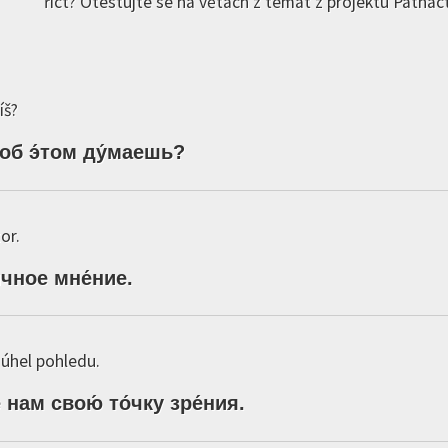
říct? Otestujte se na větách z témat z projektu Patnáct
íš?
об
э́том
ду́маешь
?
or.
́чное
мне́ние
.
 úhel pohledu.
е
нам
свою́
то́чку
зре́ния
.