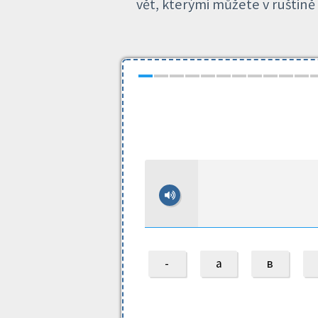
vět, kterými můžete v ruštině 
-
а
в