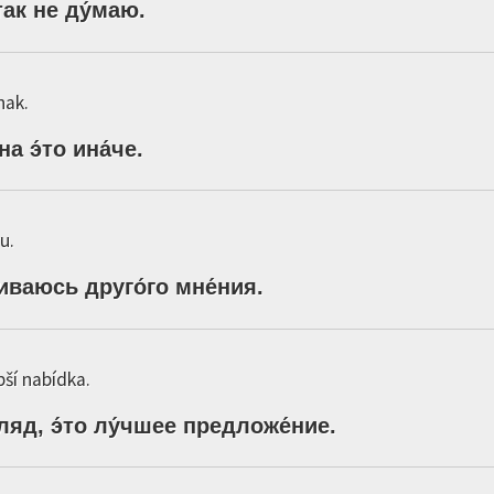
так
не
ду́маю
.
nak.
на
э́то
ина́че
.
u.
живаюсь
друго́го
мне́ния
.
pší nabídka.
ляд,
э́то
лу́чшее
предложе́ние
.