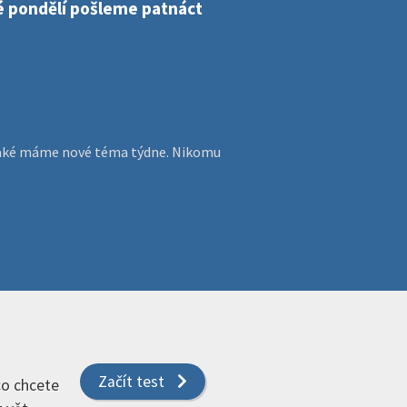
dé pondělí pošleme patnáct
, jaké máme nové téma týdne. Nikomu
Začít test
 co chcete