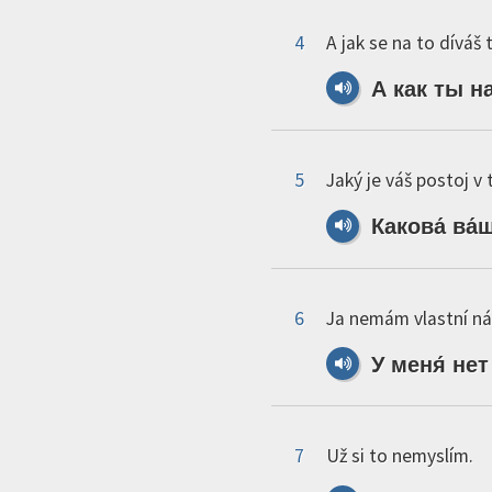
4
A jak se na to díváš 
А
как
ты
н
5
Jaký je váš postoj v
Какова́
ва́
6
Ja nemám vlastní ná
У
меня́
нет
7
Už si to nemyslím.