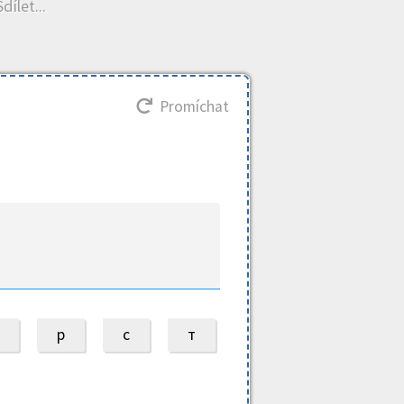
dílet...
Promíchat
р
с
т