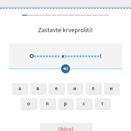
Zastavte krveprolití!
О
к
!
*
*
*
*
*
*
*
*
*
*
*
*
*
*
*
*
*
*
*
*
*
а
в
е
и
л
н
о
п
р
с
т
Ukázat