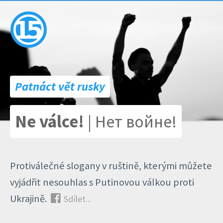
Patnáct vět rusky
Ne válce!
| Нет войне!
Protiválečné slogany v ruštině, kterými můžete
vyjádřit nesouhlas s Putinovou válkou proti
Ukrajině.
Sdílet...