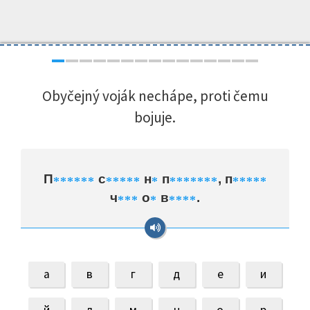
Obyčejný voják nechápe, proti čemu
bojuje.
П
с
н
п
, п
*
*
*
*
*
*
*
*
*
*
*
*
*
*
*
*
*
*
*
*
*
*
*
*
ч
о
в
.
*
*
*
*
*
*
*
*
а
в
г
д
е
и