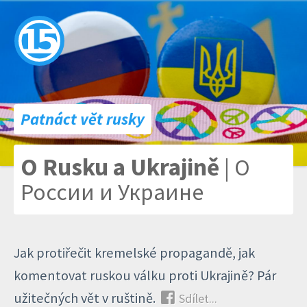
Patnáct vět rusky
O Rusku a Ukrajině
| О
России и Украине
Jak protiřečit kremelské propagandě, jak
komentovat ruskou válku proti Ukrajině? Pár
užitečných vět v ruštině.
Sdílet...