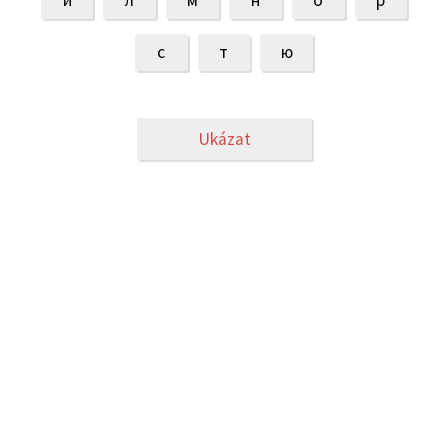
й
л
м
н
о
р
с
т
ю
Ukázat