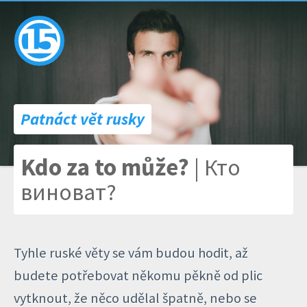
Patnáct vět rusky
Kdo za to může?
| Кто
виноват?
Tyhle ruské věty se vám budou hodit, až
budete potřebovat někomu pěkně od plic
vytknout, že něco udělal špatně, nebo se