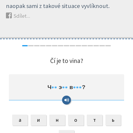
naopak sami z takové situace vyvlíknout.
Sdílet...
Čí je to vina?
Ч
э
в
?
*
*
*
*
*
*
*
а
и
н
о
т
ь