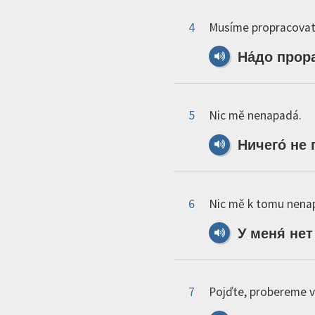
4
Musíme propracovat 
На́до
прора
5
Nic mě nenapadá.
Ничего́
не
6
Nic mě k tomu nena
У
меня́
нет
7
Pojďte, probereme v