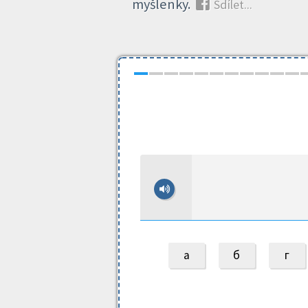
myšlenky.
Sdílet...
а
б
г