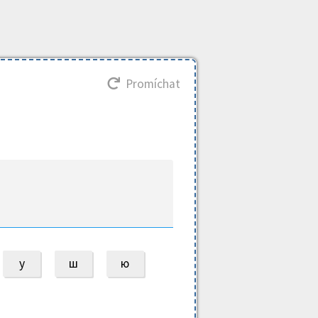
Promíchat
у
ш
ю