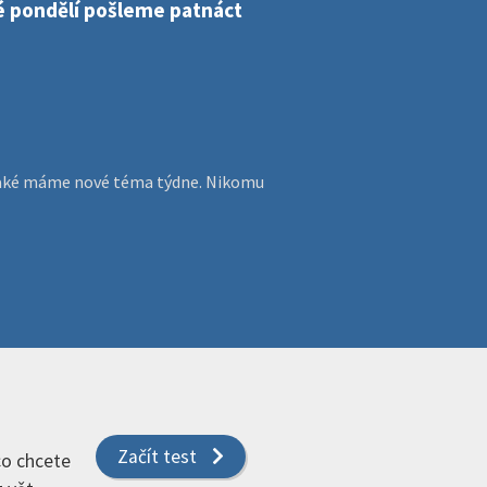
dé pondělí pošleme patnáct
, jaké máme nové téma týdne. Nikomu
Začít test
 co chcete