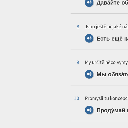
Дава́йте
об
8
Jsou ještě nějaké n
Есть
ещё
к
9
My určitě něco vymy
Мы
обяза́
10
Promysli tu koncepci
Проду́май