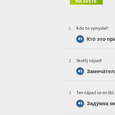
1
Kdo to vymyslel?
Кто́
это
пр
2
Skvělý nápad!
Замеча́тел
3
Ten nápad se mi líbí.
Заду́мка
м