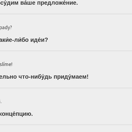
су́дим
ва́ше
предложе́ние
.
ápady?
аки́е
-
ли́бо
иде́и
?
slíme!
тельно
что
-
нибу́дь
приду́маем
!
.
конце́пцию
.