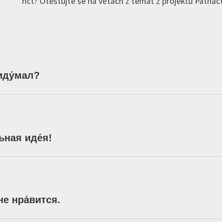
říct? Otestujte se na větách z témat z projektu Patnáct
иду́мал
?
ьная
иде́я
!
не
нра́вится
.