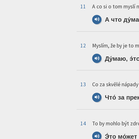
11
A co si o tom myslí 
А
что
ду́м
12
Myslím, že by je to 
Ду́маю,
э́т
13
Co za skvělé nápady 
Что́
за
пре
14
To by mohlo být zd
Э́то
мо́жет