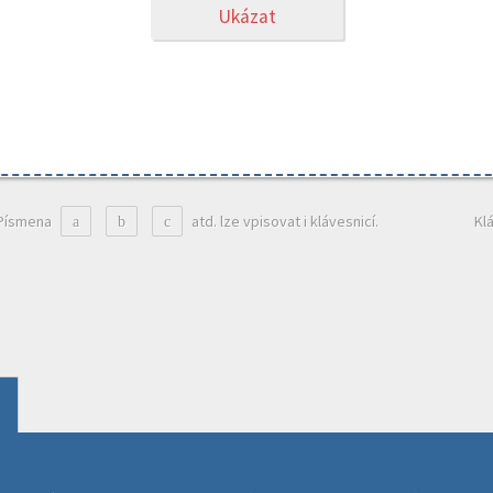
Ukázat
Písmena
atd. lze vpisovat i klávesnicí.
Kl
a
b
c