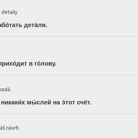
detaily.
бо́тать
дета́ли
.
прихо́дит
в
го́лову
.
padá.
никаки́х
мы́слей
на
э́тот
счёт
.
áš návrh.