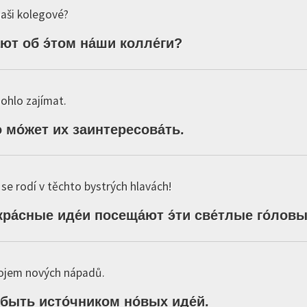
naši kolegové?
ают
об
э́том
на́ши
колле́ги
?
mohlo zajímat.
о
мо́жет
их
заинтересова́ть
.
se rodí v těchto bystrých hlavách!
кра́сные
иде́и
посеща́ют
э́ти
све́тлые
го́лов
rojem nových nápadů.
быть
исто́чником
но́вых
иде́й
.