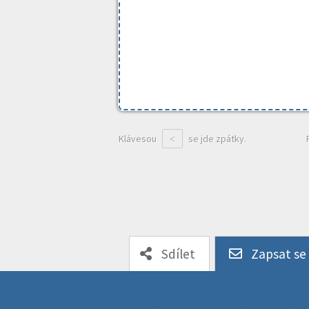
Klávesou
se jde zpátky.
<
Sdílet
Zapsat se