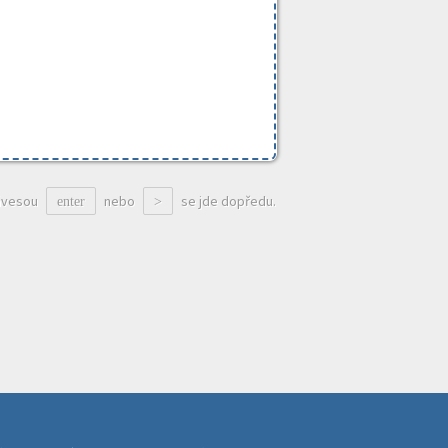
ávesou
nebo
se jde dopředu.
enter
>